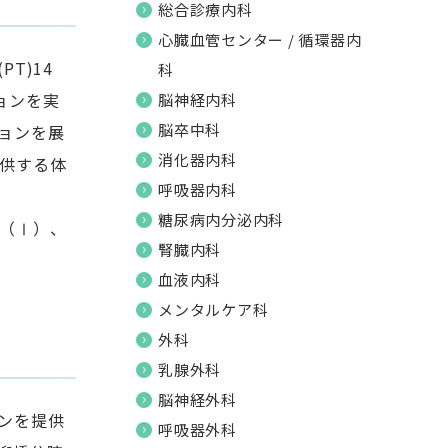
総合診療内科
心臓血管センター / 循環器内
T)14
科
ョンを実
脳神経内科
脳卒中科
ョンを展
消化器内科
供する体
呼吸器内科
糖尿病内分泌内科
（Ⅰ）、
腎臓内科
血液内科
メンタルケア科
外科
乳腺外科
脳神経外科
ンを提供
呼吸器外科