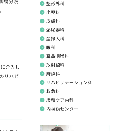
柳橋分院
整形外科
。
小児科
皮膚科
泌尿器科
産婦人科
眼科
耳鼻咽喉科
放射線科
とに介入し
麻酔科
のリハビ
リハビリテーション科
救急科
緩和ケア内科
内視鏡センター