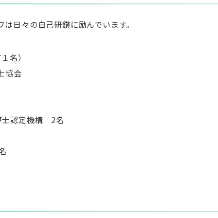
フは日々の自己研鑽に励んでいます。
T
１名）
士協会
導士認定機構
2
名
名