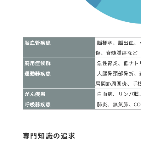
脳血管疾患
脳梗塞、脳出血、
傷、脊髄腫瘍など
廃用症候群
急性胃炎、低ナト
運動器疾患
大腿骨頸部骨折、
肩関節周囲炎、手
がん疾患
白血病、リンパ腫
呼吸器疾患
肺炎、無気肺、
C
専門知識の追求