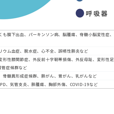
くも膜下出血、パーキンソン病、脳腫瘍、脊髄小脳変性症、
リウム血症、脱水症、心不全、誤嚥性肺炎など
変形性膝関節症、外反前十字靭帯損傷、外反母趾、変形性足
根管症候群など
、骨髄異形成症候群、肺がん、胃がん、乳がんなど
OPD
、気管支炎、肺腫瘍、胸部外傷、
COVID-19
など