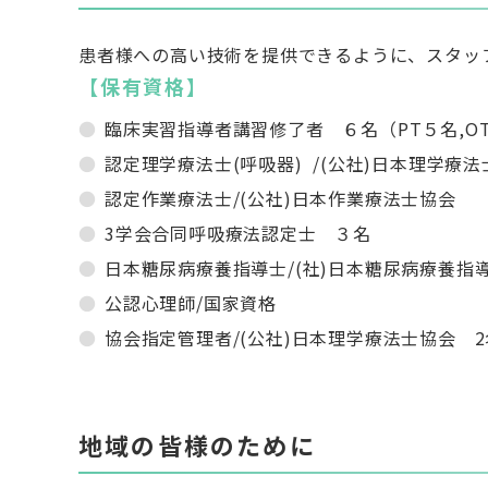
患者様への高い技術を提供できるように、スタッ
【保有資格】
臨床実習指導者講習修了者 ６名（
PT
５名
,O
認定理学療法士
(
呼吸器
) /(
公社
)
日本理学療法
認定作業療法士
/(
公社
)
日本作業療法士協会
3
学会合同呼吸療法認定士 ３名
日本糖尿病療養指導士
/(
社
)
日本糖尿病療養指
公認心理師
/
国家資格
協会指定管理者
/(
公社
)
日本理学療法士協会
2
地域の皆様のために