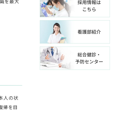
識を最大
本人の状
復帰を目