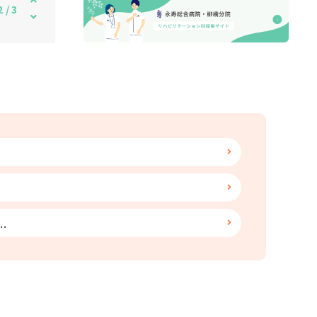
3
/
3
.