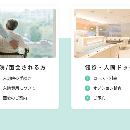
院/面会される方
健診・人間ドッ
入退院の手続き
コース・料金
入院費用について
オプション検査
面会のご案内
ご予約