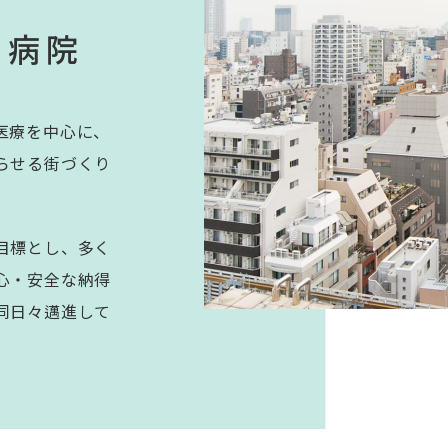
る病院
医療を中心に、
らせる街づくり
目標とし、多く
心・安全な納得
同日々邁進して