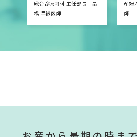
総合診療内科 主任部長 高
産婦
橋 早織医師
師
お産から最期の時ま