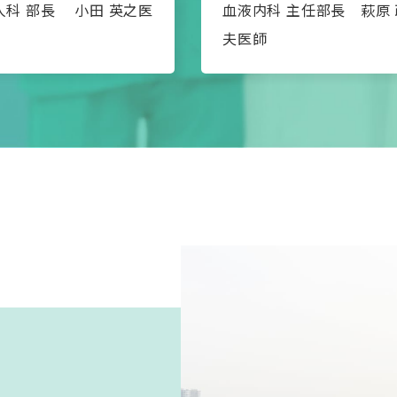
人科 部長 小田 英之医
血液内科 主任部長 萩原 
夫医師
で