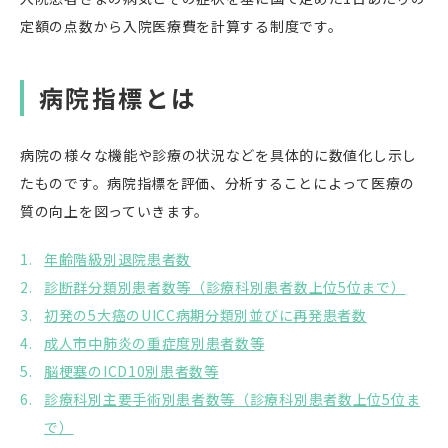
定額の点数から入院医療費を計算する制度です。
病院指標とは
病院の様々な機能や診療の状況などを具体的に数値化し示し
たものです。病院指標を評価、分析することによって医療の
質の向上を図っていきます。
年齢階級別退院患者数
診断群分類別患者数等（診療科別患者数上位5位まで）
初発の5大癌のUICC病期分類別並びに再発患者数
成人市中肺炎の重症度別患者数等
脳梗塞のICD10別患者数等
診療科別主要手術別患者数等（診療科別患者数上位5位ま
で）