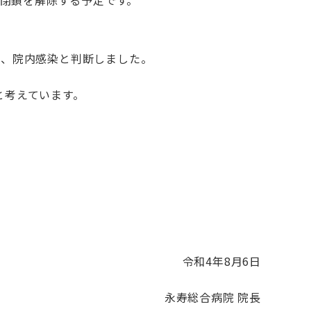
閉鎖を解除する予定です。
し、院内感染と判断しました。
と考えています。
令和
4
年
8
月
6
日
永寿総合病院 院長