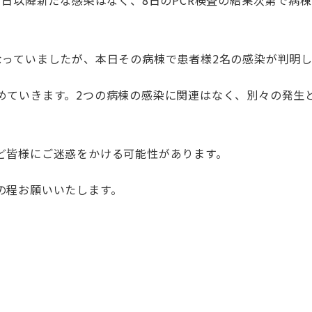
3
日以降新たな感染はなく、
8
日の
PCR
検査の結果次第で病棟
なっていましたが、本日その病棟で患者様
2
名の感染が判明
めていきます。
2
つの病棟の感染に関連はなく、別々の発生
ど皆様にご迷惑をかける可能性があります。
の程お願いいたします。