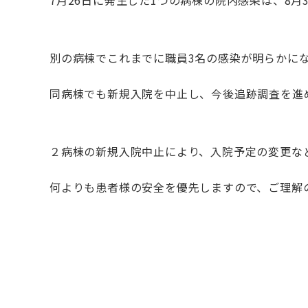
7
月
26
日に発生した
1
つの病棟の院内感染は、
8
月
別の病棟でこれまでに職員
3
名の感染が明らかに
同病棟でも新規入院を中止し、今後追跡調査を進
２病棟の新規入院中止により、入院予定の変更な
何よりも患者様の安全を優先しますので、ご理解