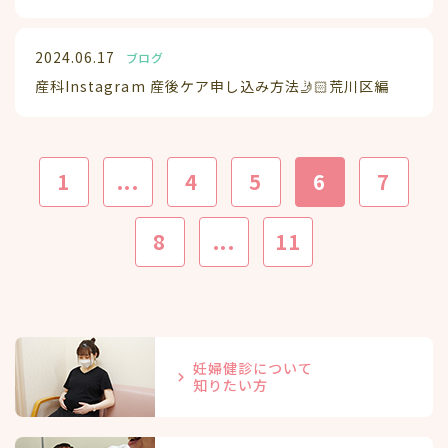
2024.06.17
ブログ
産科Instagram 産後ケア申し込み方法🤳🏻荒川区編
1
...
4
5
6
7
8
...
11
妊婦健診について
知りたい方