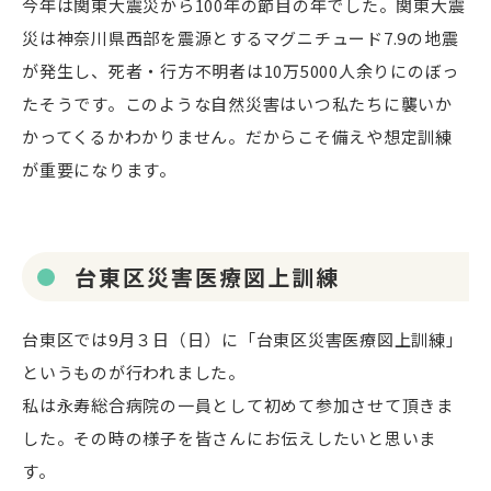
今年は関東大震災から
100
年の節目の年でした。関東大震
災は神奈川県西部を震源とするマグニチュード
7.9
の地震
が発生し、死者・行方不明者は
10
万
5000
人余りにのぼっ
たそうです。このような自然災害はいつ私たちに襲いか
かってくるかわかりません。だからこそ備えや想定訓練
が重要になります。
台東区災害医療図上訓練
台東区では
9
月３日（日）に「台東区災害医療図上訓練」
というものが行われました。
私は永寿総合病院の一員として初めて参加させて頂きま
した。その時の様子を皆さんにお伝えしたいと思いま
す。