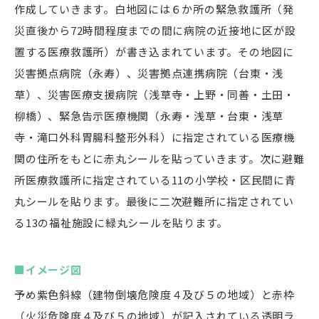
作成していきます。白地図には６か所の緊急救護所（発
災直後から72時間程度までの間に病院の近接地に区が設
置する医療救護所）が書き込まれています。その地図に
災害拠点病院（永寿）、災害拠点連携病院（台東・浅
草）、災害医療支援病院（浅草寺・上野・同善・土田・
柳橋）、緊急告示医療機関（永寿・浅草・台東・浅草
寺・滝口外科胃腸科整形外科）に指定されている医療機
関の住所をもとに赤丸シールを貼っていきます。次に避難
所医療救護所に指定されている11の小学校・区民間に青
丸シールを貼ります。最後に二次避難所に指定されてい
る13の福祉施設に緑丸シールを貼ります。
■イメージ図
予め紫色斜線（建物倒壊危険度４及び５の地域）と赤枠
（火災危険度４及び５の地域）が記入されている透明ラ