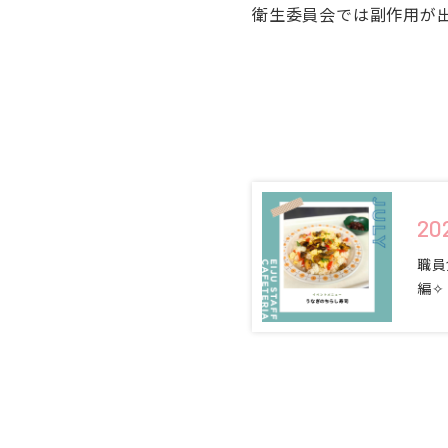
衛生委員会では副作用が
20
職員
編✧