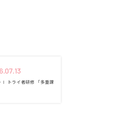
。
6.07.13
ーⅠ トライ者研修 「多重課