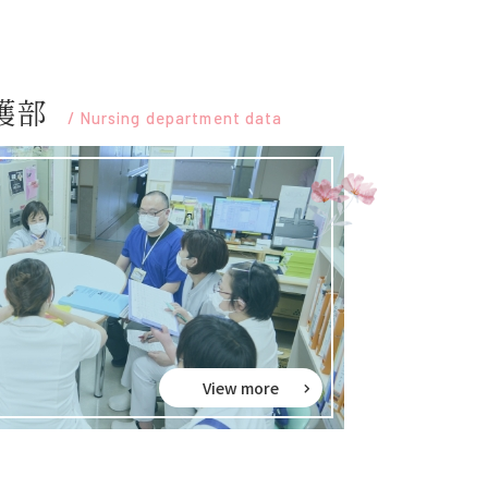
護部
/
Nursing department data
View more