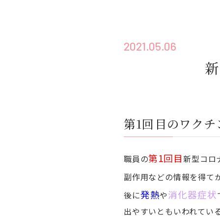
2021.05.06
新
第1回目のワクチ
第1回目
職員の
新型コロ
副作用などの情報を得て
発熱
消化器症状
後に
や
出やすいともいわれてい