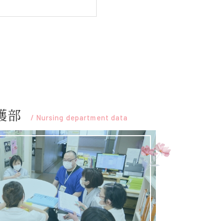
護部
/
Nursing department data